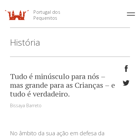
Portugal dos
Pequenitos
História
História
Horário
Áreas Temáticas
Preçário
Mapa do Parque
Informações Úteis
Tudo é minúsculo para nós –
mas grande para as Crianças – e
tudo é verdadeiro.
Bissaya Barreto
Bilheteira Online
No âmbito da sua ação em defesa da
O Parque