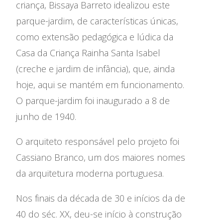
criança, Bissaya Barreto idealizou este
Museus
parque-jardim, de características únicas,
como extensão pedagógica e lúdica da
Serviço Educativo
Casa da Criança Rainha Santa Isabel
(creche e jardim de infância), que, ainda
Visitas
hoje, aqui se mantém em funcionamento.
Parcerias
O parque-jardim foi inaugurado a 8 de
junho de 1940.
Informações
O arquiteto responsável pelo projeto foi
Reclamações
Cassiano Branco, um dos maiores nomes
da arquitetura moderna portuguesa.
Nos finais da década de 30 e inícios da de
40 do séc. XX, deu-se início à construção