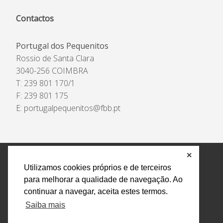
Contactos
Portugal dos Pequenitos
Rossio de Santa Clara
3040-256 COIMBRA
T: 239 801 170/1
F: 239 801 175
E:
portugalpequenitos@fbb.pt
✕
Política de Privacidade e Tratamento de Dados
Utilizamos cookies próprios e de terceiros
Encarregado de Proteção de Dados
Livro Eletrónico
para melhorar a qualidade de navegação. Ao
de Reclamações
Canal de Denúncias
continuar a navegar, aceita estes termos.
Todos os direitos reservados Design by AM. Developed by
Saiba mais
Crossing