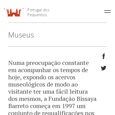
Portugal dos
Pequenitos
História
Museus
Horário
Áreas Temáticas
Preçário
Mapa do Parque
Informações Úteis
Numa preocupação constante
em acompanhar os tempos de
hoje, expondo os acervos
Bilheteira Online
museológicos de modo ao
visitante ter uma fácil leitura
O Parque
dos mesmos, a Fundação Bissaya
Barreto começa em 1997 um
Museus
conjunto de requalificações nos