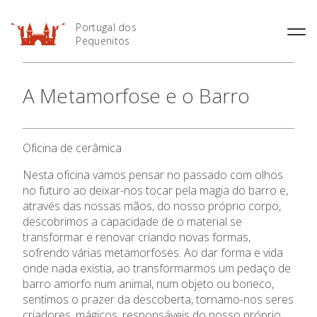
Portugal dos
Pequenitos
História
A Metamorfose e o Barro
Horário
Áreas Temáticas
Preçário
Mapa do Parque
Informações Úteis
Oficina de cerâmica
Bilheteira Online
Nesta oficina vamos pensar no passado com olhos
no futuro ao deixar-nos tocar pela magia do barro e,
O Parque
através das nossas mãos, do nosso próprio corpo,
descobrimos a capacidade de o material se
Museus
transformar e renovar criando novas formas,
sofrendo várias metamorfoses. Ao dar forma e vida
Serviço Educativo
onde nada existia, ao transformarmos um pedaço de
barro amorfo num animal, num objeto ou boneco,
sentimos o prazer da descoberta, tornamo-nos seres
Visitas
criadores, mágicos, responsáveis do nosso próprio