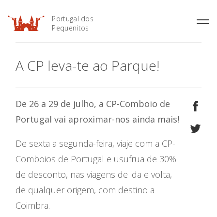
Portugal dos
Pequenitos
História
A CP leva-te ao Parque!
Horário
Áreas Temáticas
Preçário
Mapa do Parque
Informações Úteis
De 26 a 29 de julho, a CP-Comboio de
Portugal vai aproximar-nos ainda mais!
De sexta a segunda-feira, viaje com a CP-
Comboios de Portugal e usufrua de 30%
Bilheteira Online
de desconto, nas viagens de ida e volta,
de qualquer origem, com destino a
O Parque
Coimbra.