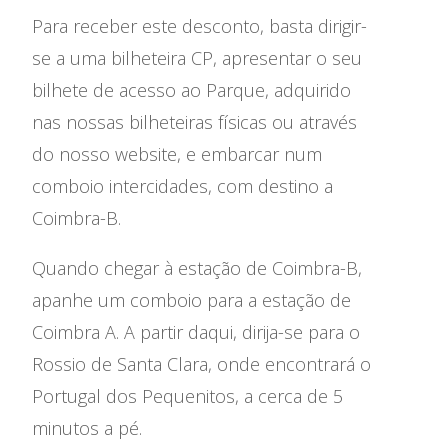
Museus
Para receber este desconto, basta dirigir-
Serviço Educativo
se a uma bilheteira CP, apresentar o seu
bilhete de acesso ao Parque, adquirido
Visitas
nas nossas bilheteiras físicas ou através
do nosso website, e embarcar num
Parcerias
comboio intercidades, com destino a
Informações
Coimbra-B.
Reclamações
Quando chegar à estação de Coimbra-B,
apanhe um comboio para a estação de
Coimbra A. A partir daqui, dirija-se para o
Rossio de Santa Clara, onde encontrará o
Portugal dos Pequenitos, a cerca de 5
minutos a pé.