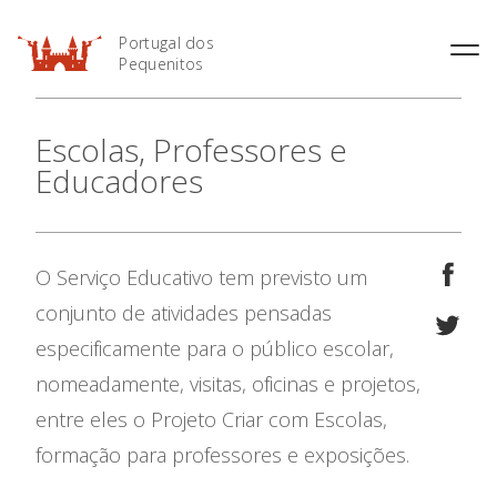
Portugal dos
Pequenitos
História
Escolas, Professores e
Horário
Áreas Temáticas
Educadores
Preçário
Mapa do Parque
Informações Úteis
Bilheteira Online
O Serviço Educativo tem previsto um
conjunto de atividades pensadas
O Parque
especificamente para o público escolar,
Museus
nomeadamente, visitas, oficinas e projetos,
entre eles o Projeto Criar com Escolas,
Serviço Educativo
formação para professores e exposições.