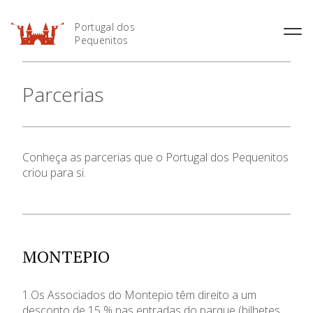
Portugal dos
Pequenitos
História
Parcerias
Horário
Áreas Temáticas
Preçário
Mapa do Parque
Informações Úteis
Conheça as parcerias que o Portugal dos Pequenitos
criou para si.
Bilheteira Online
O Parque
MONTEPIO
Museus
1.Os Associados do Montepio têm direito a um
Serviço Educativo
desconto de 15 % nas entradas do parque (bilhetes