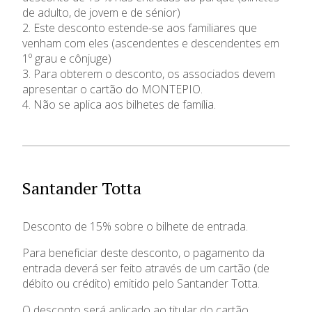
de adulto, de jovem e de sénior)
Visitas
2. Este desconto estende-se aos familiares que
venham com eles (ascendentes e descendentes em
Parcerias
1º grau e cônjuge)
3. Para obterem o desconto, os associados devem
apresentar o cartão do MONTEPIO.
Informações
4. Não se aplica aos bilhetes de família.
Reclamações
Santander Totta
Desconto de 15% sobre o bilhete de entrada.
Para beneficiar deste desconto, o pagamento da
entrada deverá ser feito através de um cartão (de
débito ou crédito) emitido pelo Santander Totta.
O desconto será aplicado ao titular do cartão.