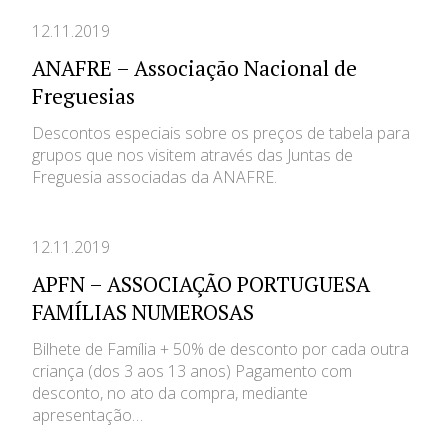
12.11.2019
ANAFRE – Associação Nacional de
Freguesias
Descontos especiais sobre os preços de tabela para
grupos que nos visitem através das Juntas de
Freguesia associadas da ANAFRE.
12.11.2019
APFN – ASSOCIAÇÃO PORTUGUESA
FAMÍLIAS NUMEROSAS
Bilhete de Família + 50% de desconto por cada outra
criança (dos 3 aos 13 anos) Pagamento com
desconto, no ato da compra, mediante
apresentação…