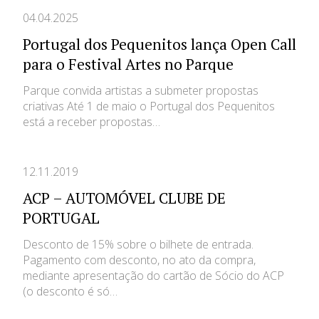
Reclamações
04.04.2025
Portugal dos Pequenitos lança Open Call
para o Festival Artes no Parque
Parque convida artistas a submeter propostas
criativas Até 1 de maio o Portugal dos Pequenitos
está a receber propostas…
12.11.2019
ACP – AUTOMÓVEL CLUBE DE
PORTUGAL
Desconto de 15% sobre o bilhete de entrada.
Pagamento com desconto, no ato da compra,
mediante apresentação do cartão de Sócio do ACP
(o desconto é só…