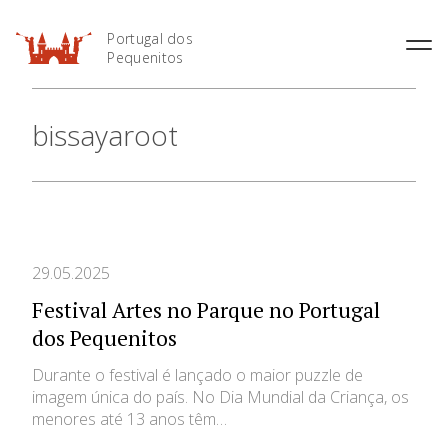
Portugal dos
Pequenitos
História
bissayaroot
Horário
Áreas Temáticas
Preçário
Mapa do Parque
Informações Úteis
29.05.2025
Festival Artes no Parque no Portugal
dos Pequenitos
Durante o festival é lançado o maior puzzle de
imagem única do país. No Dia Mundial da Criança, os
menores até 13 anos têm…